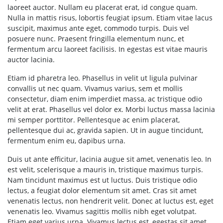
laoreet auctor. Nullam eu placerat erat, id congue quam.
Nulla in mattis risus, lobortis feugiat ipsum. Etiam vitae lacus
suscipit, maximus ante eget, commodo turpis. Duis vel
posuere nunc. Praesent fringilla elementum nunc, et
fermentum arcu laoreet facilisis. In egestas est vitae mauris
auctor lacinia.
Etiam id pharetra leo. Phasellus in velit ut ligula pulvinar
convallis ut nec quam. Vivamus varius, sem et mollis
consectetur, diam enim imperdiet massa, ac tristique odio
velit at erat. Phasellus vel dolor ex. Morbi luctus massa lacinia
mi semper porttitor. Pellentesque ac enim placerat,
pellentesque dui ac, gravida sapien. Ut in augue tincidunt,
fermentum enim eu, dapibus urna.
Duis ut ante efficitur, lacinia augue sit amet, venenatis leo. In
est velit, scelerisque a mauris in, tristique maximus turpis.
Nam tincidunt maximus est ut luctus. Duis tristique odio
lectus, a feugiat dolor elementum sit amet. Cras sit amet
venenatis lectus, non hendrerit velit. Donec at luctus est, eget
venenatis leo. Vivamus sagittis mollis nibh eget volutpat.
Etiam eget varius urna. Vivamus lectus est, egestas sit amet