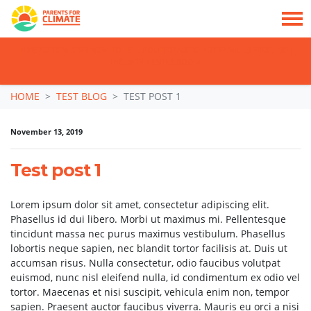
TAKE ACTION: SIGN NOW TO TELL POLITICIANS TO PUT FAMILIES FIRST, NOT
THE DATA CENTRE BOOM.
Skip navigation
HOME
TEST BLOG
TEST POST 1
November 13, 2019
Test post 1
Lorem ipsum dolor sit amet, consectetur adipiscing elit.
Phasellus id dui libero. Morbi ut maximus mi. Pellentesque
tincidunt massa nec purus maximus vestibulum. Phasellus
lobortis neque sapien, nec blandit tortor facilisis at. Duis ut
accumsan risus. Nulla consectetur, odio faucibus volutpat
euismod, nunc nisl eleifend nulla, id condimentum ex odio vel
tortor. Maecenas et nisi suscipit, vehicula enim non, tempor
sapien. Praesent auctor faucibus viverra. Mauris eu orci a nisi